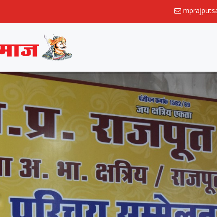
mprajput