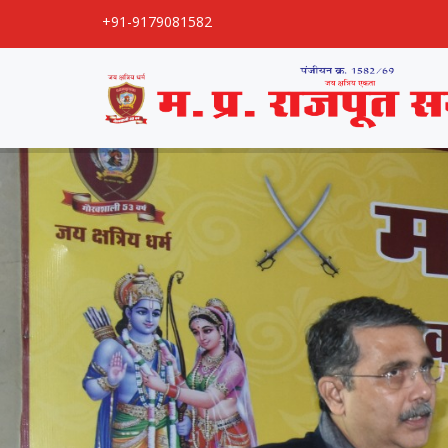
+91-9179081582